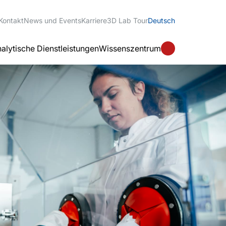
Kontakt
News und Events
Karriere
3D Lab Tour
Deutsch
alytische Dienstleistungen
Wissenszentrum