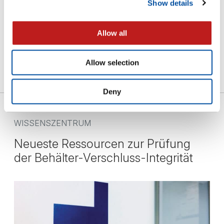
Show details
LIGHTHOUSE ANALYTICAL SERVICES
Allow all
UNTERSTÜTZT SIE BEI DER ERHEBUNG
BELASTBARER VERPACKUNGSDATEN
Allow selection
Deny
WISSENSZENTRUM
Neueste Ressourcen zur Prüfung
der Behälter-Verschluss-Integrität