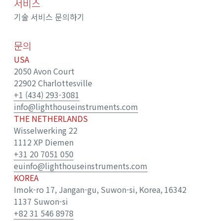
서비스
기술 서비스 문의하기
문의
USA
2050 Avon Court
22902 Charlottesville
+1 (434) 293-3081
info@lighthouseinstruments.com
THE NETHERLANDS
Wisselwerking 22
1112 XP Diemen
+31 20 7051 050
euinfo@lighthouseinstruments.com
KOREA
Imok-ro 17, Jangan-gu, Suwon-si, Korea, 16342
1137 Suwon-si
+82 31 546 8978