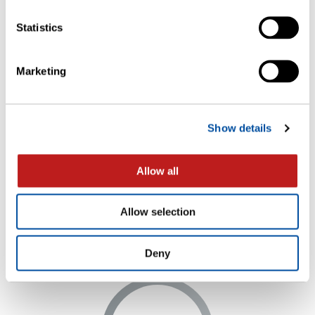
Statistics
Marketing
제품
Show details
Allow all
지식 센
Allow selection
터
Deny