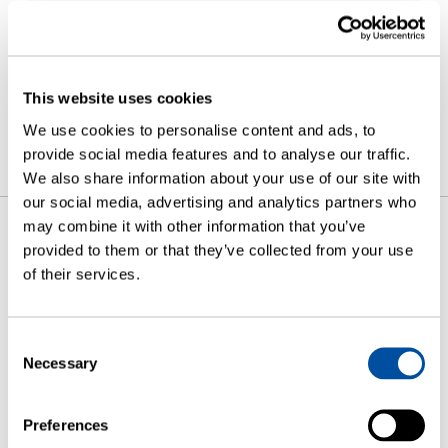
실험실 시험
10년 이상의 경험을 바탕으로, 네덜란드 암스테르담과
미국 버지니아주 샬러츠빌에 위치한…
This website uses cookies
— READ MORE
We use cookies to personalise content and ads, to
provide social media features and to analyse our traffic.
We also share information about your use of our site with
our social media, advertising and analytics partners who
may combine it with other information that you’ve
provided to them or that they’ve collected from your use
빠른 링크
of their services.
Consent
Necessary
Selection
솔루션
Preferences