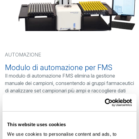
AUTOMAZIONE
Modulo di automazione per FMS
Il modulo di automazione FMS elimina la gestione
manuale dei campioni, consentendo ai gruppi farmaceutici
di analizzare set campionari più ampi e raccogliere dati
statisticamente significativi, liberando tempo prezioso per
l’analista.
Con una capacità di campionamento di centinaia di fiale, il
modulo può eseguire test dello spazio di testa con una
This website uses cookies
produttività fino a 300 campioni all’ora
We use cookies to personalise content and ads, to