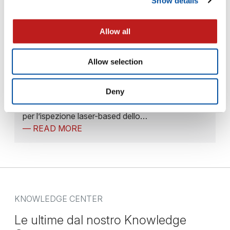
Show details
Allow all
Allow selection
Automazione
Deny
Le piattaforme LIGHTHOUSE, leader di mercato
per l’ispezione laser-based dello…
— READ MORE
KNOWLEDGE CENTER
Le ultime dal nostro Knowledge