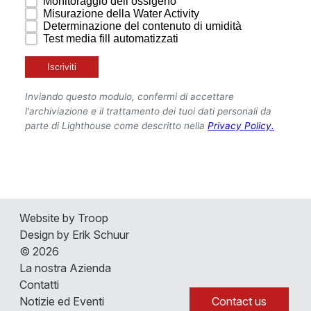
La nostra Azienda
Website by Troop
Contatti
Design by Erik Schuur
Notizie ed Eventi
© 2026
Posizioni Aperte
La nostra Azienda
Contatti
3D Lab Tour
Contact us
Notizie ed Eventi