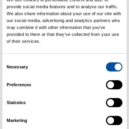
provide social media features and to analyse our traffic.
We also share information about your use of our site with
our social media, advertising and analytics partners who
may combine it with other information that you’ve
provided to them or that they’ve collected from your use
of their services.
Consent
Necessary
Selection
Preferences
Leasing strumentale
La nostra opzione di leasing flessibile permette di
Statistics
noleggiare sistemi…
— READ MORE
Marketing