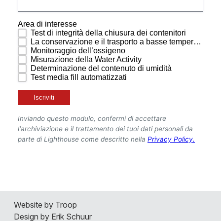
La nostra Azienda
Website by Troop
Contatti
Design by Erik Schuur