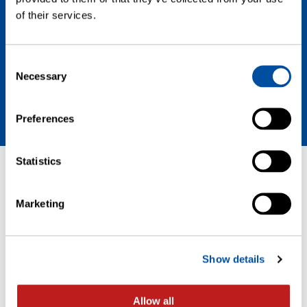
of their services.
Contattaci
Consent
Necessary
Selection
Contattaci
Preferences
Statistics
PAGINE
Marketing
Home
La nostra Azienda
Contatti
Show details
Posizioni Aperte
Soluzioni
Prodotti
Allow all