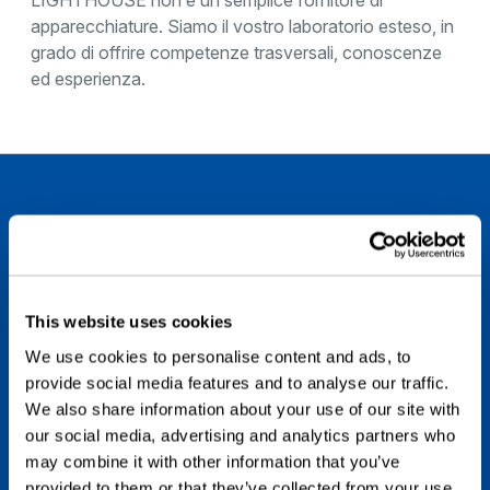
LIGHTHOUSE non è un semplice fornitore di
apparecchiature. Siamo il vostro laboratorio esteso, in
grado di offrire competenze trasversali, conoscenze
ed esperienza.
ENTRA IN CONTATTO CON NOI
In LIGHTHOUSE, ci impegniamo a fornirti
soluzioni analitiche della massima qualità e
This website uses cookies
consulenza esperta. Che tu abbia
We use cookies to personalise content and ads, to
domande sui nostri prodotti, bisogno di
provide social media features and to analyse our traffic.
assistenza tecnica o supporto per il tuo
We also share information about your use of our site with
progetto, il nostro team è pronto ad
our social media, advertising and analytics partners who
aiutarti.
may combine it with other information that you’ve
provided to them or that they’ve collected from your use