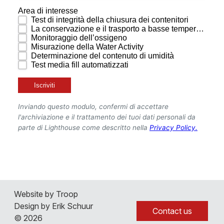
La nostra Azienda
Contatti
Notizie ed Eventi
Posizioni Aperte
Website by Troop
3D Lab Tour
Design by Erik Schuur
Contact us
© 2026
Italiano