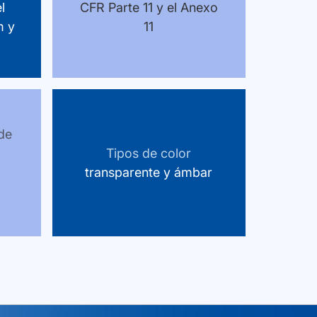
l
CFR Parte 11 y el Anexo
m y
11
 de
Tipos de color
transparente y ámbar