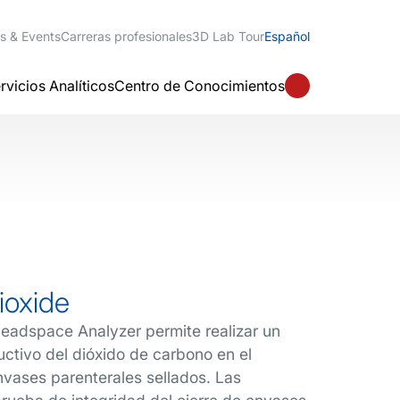
s & Events
Carreras profesionales
3D Lab Tour
Español
rvicios Analíticos
Centro de Conocimientos
oxide
eadspace Analyzer permite realizar un
ructivo del dióxido de carbono en el
vases parenterales sellados. Las