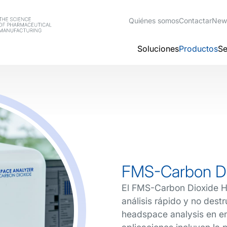
Quiénes somos
Contactar
New
Soluciones
Productos
Se
FMS-Carbon Di
El FMS-Carbon Dioxide H
análisis rápido y no dest
headspace analysis en en