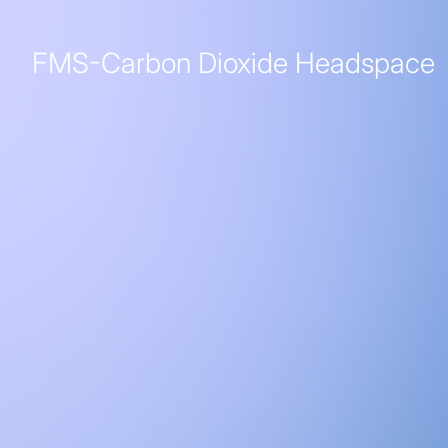
FMS-Carbon Dioxide Headspace
FMS-Carbon Dioxide Headspac