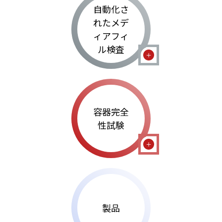
自動化さ
れたメデ
ィアフィ
ル検査
容器完全
性試験
製品