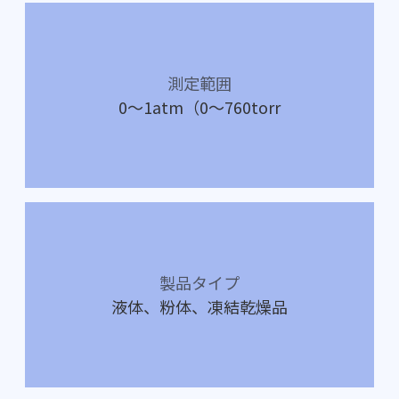
測定範囲
0～1atm（0～760torr
製品タイプ
液体、粉体、凍結乾燥品