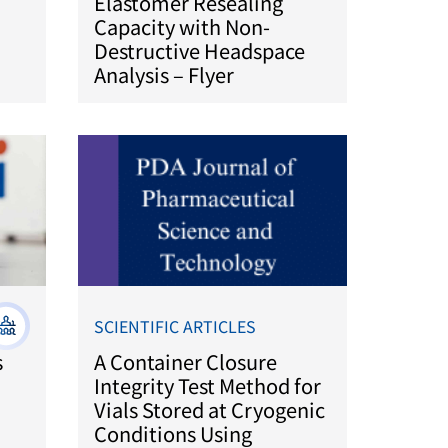
Elastomer Resealing
Capacity with Non-
Destructive Headspace
Analysis – Flyer
SCIENTIFIC ARTICLES
s
A Container Closure
Integrity Test Method for
Vials Stored at Cryogenic
Conditions Using