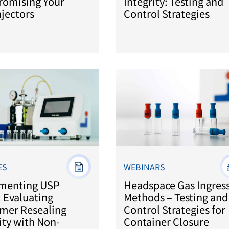
omising Your
Integrity: Testing and
jectors
Control Strategies
ES
WEBINARS
menting USP
Headspace Gas Ingres
 Evaluating
Methods – Testing and
omer Resealing
Control Strategies for
ty with Non-
Container Closure