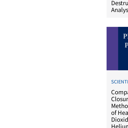
Destr
Analys
SCIENT
Compa
Closur
Metho
of He
Dioxid
Heliu