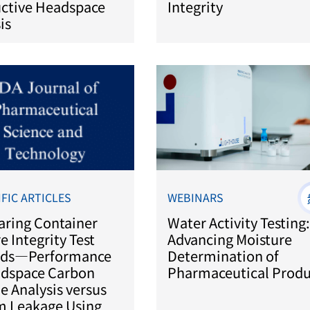
uctive Headspace
Integrity
is
IFIC ARTICLES
WEBINARS
ring Container
Water Activity Testing:
e Integrity Test
Advancing Moisture
ds—Performance
Determination of
adspace Carbon
Pharmaceutical Produ
e Analysis versus
m Leakage Using