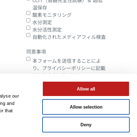
温保存
酸素モニタリング
水分測定
水分活性測定
自動化されたメディアフィル検査
同意事項
本フォームを送信することによ
り、プライバシーポリシーに記載
された内容に基づき、
Lighthouseによるお客様の個人
情報の保存および処理に同意いた
Allow all
alyse our
だいたものとします。
ing and
Allow selection
r that
Submit
Deny