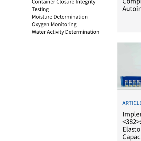
Compr
Container Closure Integrity
Autoin
Testing
Moisture Determination
Oxygen Monitoring
Water Activity Determination
ARTICL
Imple
<382>:
Elast
Capaci