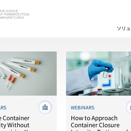
ソリュ
ARS
WEBINARS
e Container
How to Approach
ity Without
Container Closure