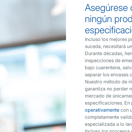
Asegúrese d
ningún prod
especificac
Incluso los mejores p
suceda, necesitará u
Durante décadas, he
inspecciones de emer
bajo cuarentena, sal
separar los envases
Nuestro método de in
garantiza no perder n
mercado de únicament
especificaciones. E
operativamente
con u
completamente valida
especializada a lo la
Incluso los procesos