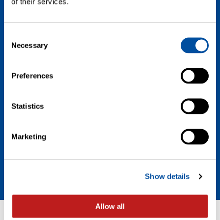
of their services.
在 LIGHTHOUSE，我们致力于为您提供最高
Consent
质量的分析解决方案和专业建议。无论您对
Necessary
Selection
我们的产品有任何疑问、需要技术支持，还
是需要为您的项目提供帮助，我们的团队都
Preferences
随时准备为您服务。
Statistics
联系我们
Marketing
获取更多信息
Show details
Allow all