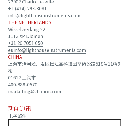
22902 Charlottesville
+1 (434) 293-3081
info@lighthouseinstruments.com
THE NETHERLANDS
Wisselwerking 22
1112 XP Diemen
+31 20 7051 050
euinfo@lighthouseinstruments.com
CHINA
上海市漕河泾开发区松江高科技园莘砖公路518号11幢9
楼
01612 上海市
400-888-0570
marketing@zholion.com
新闻通讯
电子邮件