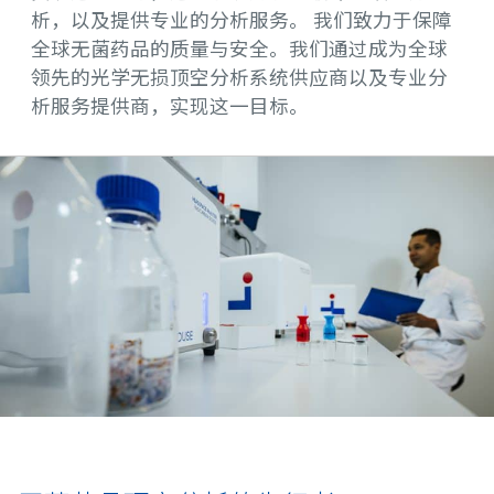
析，以及提供专业的分析服务。 我们致力于保障
全球无菌药品的质量与安全。我们通过成为全球
领先的光学无损顶空分析系统供应商以及专业分
析服务提供商，实现这一目标。