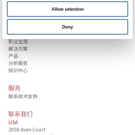
Allow selection
页面
首页
关于我们
Deny
联系方式
职业生涯
解决方案
产品
分析服务
知识中心
服务
联系技术支持
联系我们
USA
2050 Avon Court