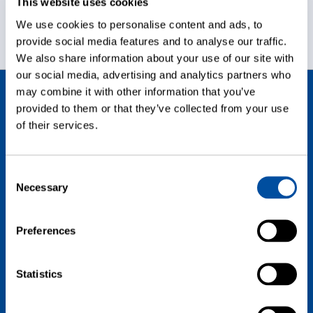
This website uses cookies
We use cookies to personalise content and ads, to
provide social media features and to analyse our traffic.
We also share information about your use of our site with
our social media, advertising and analytics partners who
may combine it with other information that you’ve
provided to them or that they’ve collected from your use
of their services.
安装和验证支持
PULSAR 顶空检查系统由 Lighthouse
Consent
工程师安装，提供以下支持：
Necessary
Selection
系统验证 (IQ/OQ)
用户培训和系统安装调试支持
Preferences
性能测试
Statistics