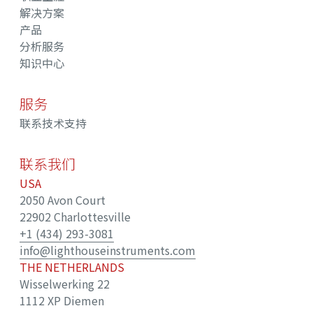
解决方案
产品
分析服务
知识中心
服务
联系技术支持
联系我们
USA
2050 Avon Court
22902 Charlottesville
+1 (434) 293-3081
info@lighthouseinstruments.com
THE NETHERLANDS
Wisselwerking 22
1112 XP Diemen