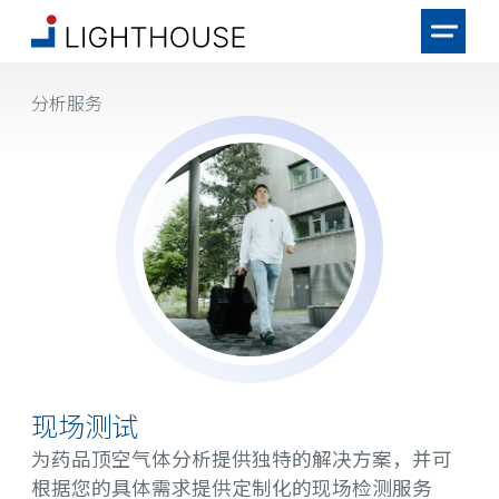
分析服务
现场测试
为药品顶空气体分析提供独特的解决方案，并可
根据您的具体需求提供定制化的现场检测服务