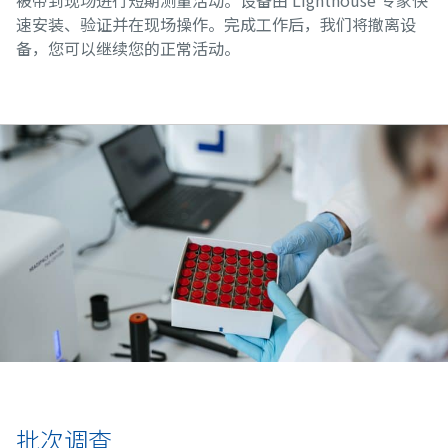
被带到现场进行短期测量活动。设备由 Lighthouse 专家快
速安装、验证并在现场操作。完成工作后，我们将撤离设
备，您可以继续您的正常活动。
批次调查