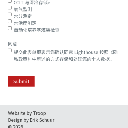
CCIT 与深冷存储e
氧气监测
水分测定
水活度测定
自动化培养基灌装检查
同意
提交此表单即表示您确认同意 Lighthouse 按照《隐
私政策》中所述的方式存储和处理您的个人数据。
Submit
关于我们
Website by Troop
联系方式
Design by Erik Schuur
新闻和活动
© 2026