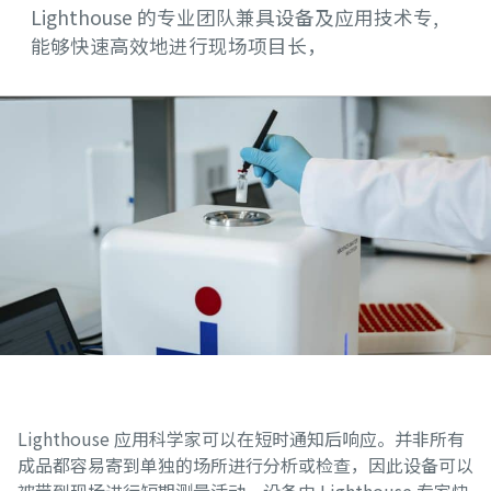
Lighthouse 的专业团队兼具设备及应用技术专,
能够快速高效地进行现场项目长，
Lighthouse 应用科学家可以在短时通知后响应。并非所有
成品都容易寄到单独的场所进行分析或检查，因此设备可以