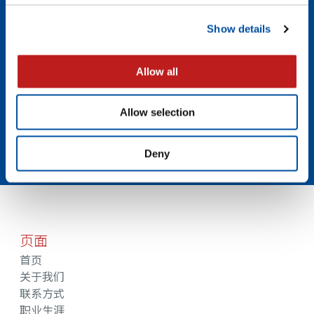
随时准备为您服务。
Show details
Allow all
联系我们
Allow selection
获取更多信息
Deny
页面
首页
关于我们
联系方式
职业生涯