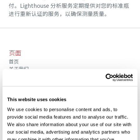
付。Lighthouse 分析服务定期提供对您的标准瓶
进行重新认证的服务，以确保测量质量。
页面
首页
关于我们
联系方式
职业生涯
解决方案
产品
This website uses cookies
分析服务
We use cookies to personalise content and ads, to
知识中心
provide social media features and to analyse our traffic.
We also share information about your use of our site with
服务
our social media, advertising and analytics partners who
may combine it with other information that you’ve